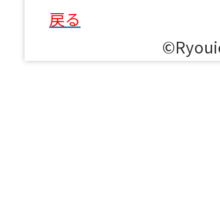
戻る
©︎Ryoui